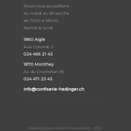
Nous vous accueillons
du mardi au dimanche
de 7h00 à 18h00
Fermé le lundi
1860
Aigle
Rue Colomb 3
024 466 21 43
1870 Monthey
Av. du Crochetan 69
024 471 23 43
info@confiserie-hedinger.ch
Made by Zeste | Juice for business life - 2022