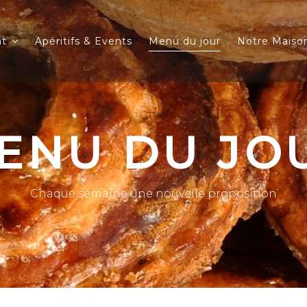
nt
Apéritifs & Events
Menu du jour
Notre Maiso
ENU DU JO
Chaque semaine une nouvelle proposition