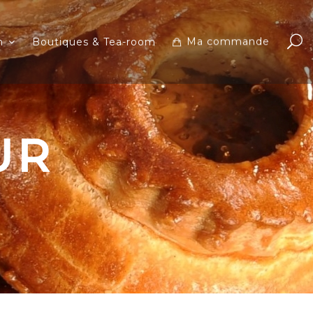
Ma commande
n
Boutiques & Tea-room
UR