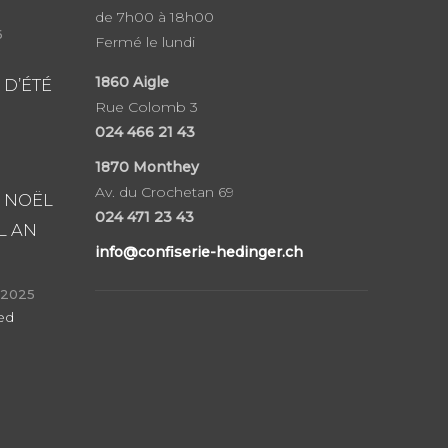
de 7h00 à 18h00
6
Fermé le lundi
1860
Aigle
 D’ÉTÉ
Rue Colomb 3
024 466 21 43
1870 Monthey
Av. du Crochetan 69
 NOËL
024 471 23 43
L AN
info@confiserie-hedinger.ch
 2025
ed