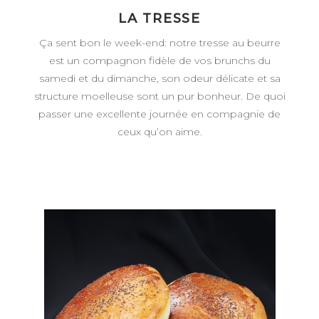
LA TRESSE
Ça sent bon le week-end: notre tresse au beurre
est un compagnon fidèle de vos brunchs du
samedi et du dimanche, son odeur délicate et sa
structure moelleuse sont un pur bonheur. De quoi
passer une excellente journée en compagnie de
ceux qu’on aime.