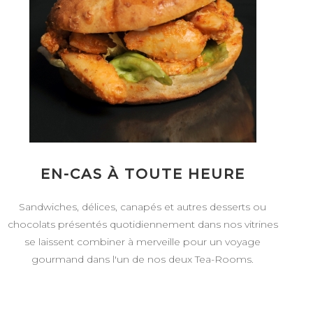
EN-CAS À TOUTE HEURE
Sandwiches, délices, canapés et autres desserts ou
chocolats présentés quotidiennement dans nos vitrines
se laissent combiner à merveille pour un voyage
gourmand dans l'un de nos deux Tea-Rooms.