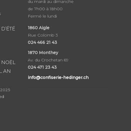
du mardi au dimanche
de 7h00 à 18h00
6
Fermé le lundi
1860
Aigle
 D’ÉTÉ
Rue Colomb 3
024 466 21 43
1870 Monthey
Av. du Crochetan 69
 NOËL
024 471 23 43
L AN
info@confiserie-hedinger.ch
 2025
ed