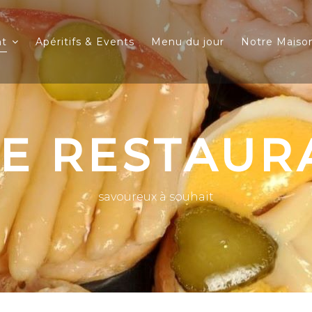
nt
Apéritifs & Events
Menu du jour
Notre Maiso
TE RESTAUR
savoureux à souhait