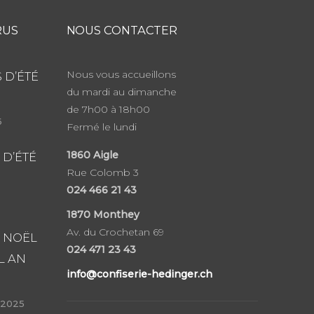
RUS
NOUS CONTACTER
Nous vous accueillons
 D’ÉTÉ
du mardi au dimanche
de 7h00 à 18h00
6
Fermé le lundi
1860
Aigle
 D’ÉTÉ
Rue Colomb 3
024 466 21 43
1870 Monthey
Av. du Crochetan 69
 NOËL
024 471 23 43
L AN
info@confiserie-hedinger.ch
 2025